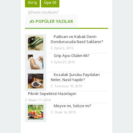
Giriş
Üye Ol
Şifremi Unuttum?
✍ POPÜLER YAZILAR
Patlıcan ve Kabak Derin
Dondurucuda Nasıl Saklanır?
Eylül 2, 2015
Grip Aşısı Olalım Mı?
Eylül 27, 2013
Kozalak Şurubu Faydaları
Neler, Nasıl Yapılır?
Temmuz 10, 2019
Piknik Sepetinizi Hazırlayın
Nisan 17, 2014
Meyve mi, Sebze mi?
Ocak 14, 2015