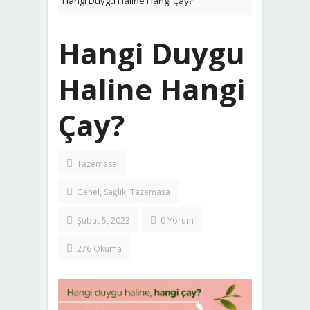
Hangi Duygu Haline Hangi Çay?
Hangi Duygu
Haline Hangi
Çay?
Tazemasa
Genel
,
Sağlık
,
Tazemasa
Şubat 5, 2023
0 Yorum
276 Okuma