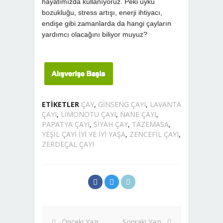
hayatımızda kullanıyoruz. Peki uyku
bozukluğu, stress artışı, enerji ihtiyacı,
endişe gibi zamanlarda da hangi çayların
yardımcı olacağını biliyor muyuz?
ETIKETLER
ÇAY
,
GINSENG ÇAYI
,
LAVANTA
ÇAYI
,
LIMONOTU ÇAYI
,
NANE ÇAYI
,
PAPATYA ÇAYI
,
SIYAH ÇAY
,
TAZEMASA
,
YEŞIL ÇAYI IYI YE IYI YAŞA
,
ZENCEFIL ÇAYI
,
ZERDEÇAL ÇAYI
Önceki Yazı
Sonraki Yazı