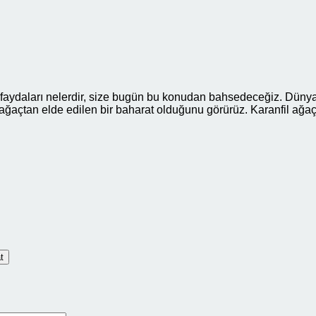
n faydaları nelerdir, size bugün bu konudan bahsedeceğiz. Dünyanı
ğaçtan elde edilen bir baharat olduğunu görürüz. Karanfil ağaçla
t