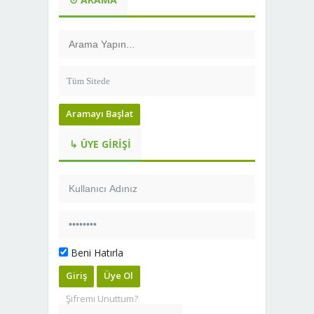
Aramayı Başlat
↳ ÜYE GIRIŞI
Beni Hatırla
Giriş
Üye Ol
Şifremi Unuttum?