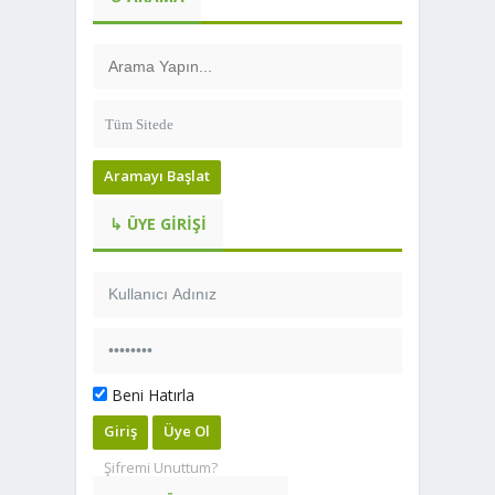
Aramayı Başlat
↳ ÜYE GIRIŞI
Beni Hatırla
Giriş
Üye Ol
Şifremi Unuttum?