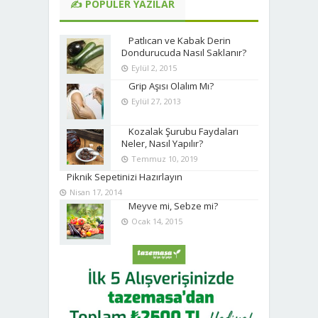
✍ POPÜLER YAZILAR
Patlıcan ve Kabak Derin
Dondurucuda Nasıl Saklanır?
Eylül 2, 2015
Grip Aşısı Olalım Mı?
Eylül 27, 2013
Kozalak Şurubu Faydaları
Neler, Nasıl Yapılır?
Temmuz 10, 2019
Piknik Sepetinizi Hazırlayın
Nisan 17, 2014
Meyve mi, Sebze mi?
Ocak 14, 2015