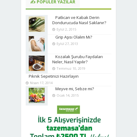
✍ POPÜLER YAZILAR
Patlıcan ve Kabak Derin
Dondurucuda Nasıl Saklanır?
Eylül 2, 2015
Grip Aşısı Olalım Mı?
Eylül 27, 2013
Kozalak Şurubu Faydaları
Neler, Nasıl Yapılır?
Temmuz 10, 2019
Piknik Sepetinizi Hazırlayın
Nisan 17, 2014
Meyve mi, Sebze mi?
Ocak 14, 2015