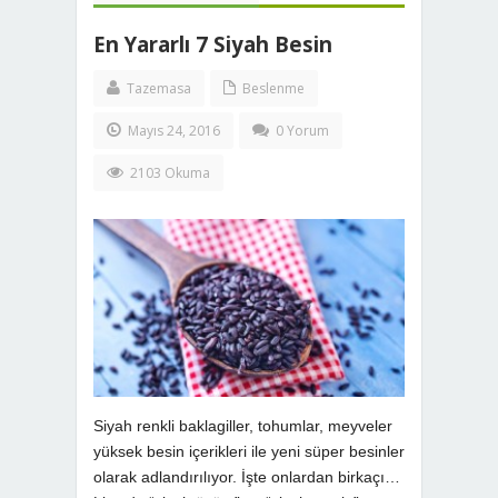
En Yararlı 7 Siyah Besin
Tazemasa
Beslenme
Mayıs 24, 2016
0 Yorum
2103 Okuma
Siyah renkli baklagiller, tohumlar, meyveler
yüksek besin içerikleri ile yeni süper besinler
olarak adlandırılıyor. İşte onlardan birkaçı…