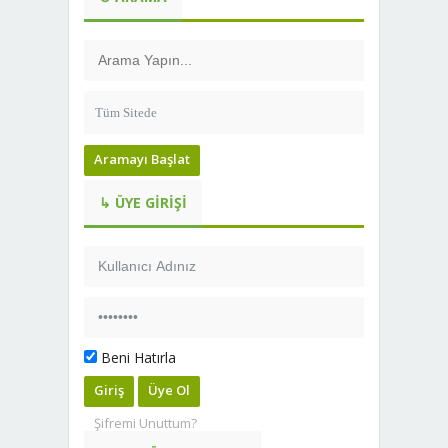
Aramayı Başlat
↳ ÜYE GIRIŞI
Beni Hatırla
Giriş
Üye Ol
Şifremi Unuttum?