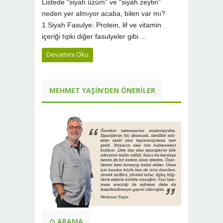
Listede “siyah üzüm” ve “siyah zeytin”
neden yer almıyor acaba, bilen var mı?
1.Siyah Fasulye: Protein, lif ve vitamin
içeriği tıpki diğer fasulyeler gibi ...
Devamını Oku
MEHMET YAŞIN’DEN ÖNERILER
⊙ ARAMA