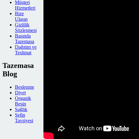
Müşteri
Hizmetleri
Bize
Ulaşın
Gizlilik
Sözleşmesi
Basında
Tazemasa
Dağıtım ve
Teslimat
Tazemasa
Blog
Beslenme
Diyet
Organik
Besin
Sağlık
Şefin
Tavsiyesi