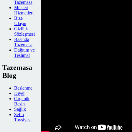
Tazemasa
Müşteri
Hizmetleri
Bize
Ulaşın
Gizlilik
Sözleşmesi
Basında
Tazemasa
Dağıtım ve
Teslimat
Tazemasa
Blog
Beslenme
Diyet
Organik
Besin
Sağlık
Şefin
Tavsiyesi