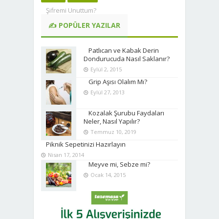
Şifremi Unuttum?
✍ POPÜLER YAZILAR
Patlıcan ve Kabak Derin
Dondurucuda Nasıl Saklanır?
Eylül 2, 2015
Grip Aşısı Olalım Mı?
Eylül 27, 2013
Kozalak Şurubu Faydaları
Neler, Nasıl Yapılır?
Temmuz 10, 2019
Piknik Sepetinizi Hazırlayın
Nisan 17, 2014
Meyve mi, Sebze mi?
Ocak 14, 2015