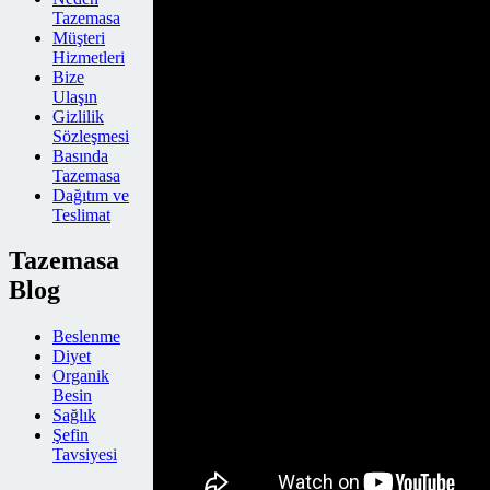
Tazemasa
Müşteri
Hizmetleri
Bize
Ulaşın
Gizlilik
Sözleşmesi
Basında
Tazemasa
Dağıtım ve
Teslimat
Tazemasa
Blog
Beslenme
Diyet
Organik
Besin
Sağlık
Şefin
Tavsiyesi