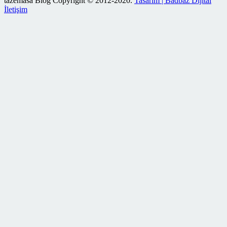
tazemasa Blog Copyright © 2012-2020.
Tasarım | Badbaz Dijital
İletişim