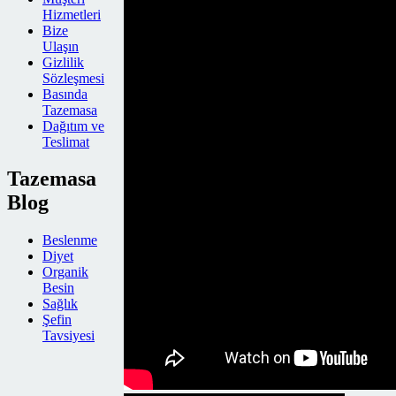
Hizmetleri
Bize
Ulaşın
Gizlilik
Sözleşmesi
Basında
Tazemasa
Dağıtım ve
Teslimat
Tazemasa
Blog
Beslenme
Diyet
Organik
Besin
Sağlık
Şefin
Tavsiyesi